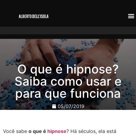
O que é hipnose?
Saiba como usar e
para que funciona
05/07/2019
Você sabe
o que é
hipnose
? Há séculos, ela está