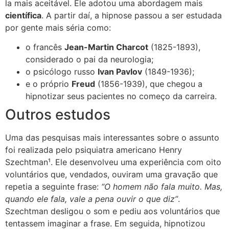
la mais aceitável. Ele adotou uma abordagem mais
científica
. A
partir daí, a hipnose passou a ser estudada
por gente mais séria como:
o francês
Jean-Martin Charcot
(1825-1893),
considerado o pai da neurologia;
o psicólogo russo
Ivan Pavlov
(1849-1936);
e o próprio
Freud
(1856-1939), que chegou a
hipnotizar seus pacientes no começo da carreira.
Outros estudos
Uma das pesquisas mais interessantes sobre o assunto
foi realizada pelo psiquiatra americano Henry
Szechtman¹. Ele desenvolveu uma experiência com oito
voluntários que, vendados, ouviram uma gravação que
repetia a seguinte frase:
“O homem não fala muito. Mas,
quando ele fala, vale a pena ouvir o que diz”
.
Szechtman desligou o som e pediu aos voluntários que
tentassem imaginar a frase. Em seguida, hipnotizou