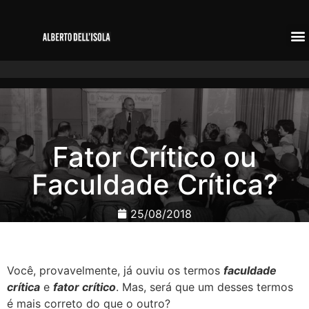
Fator Crítico ou
Faculdade Crítica?
25/08/2018
Você, provavelmente, já ouviu os termos
f
aculdade
crítica
e
f
ator crítico
.
Mas, será que um desses termos
é mais correto do que o outro?