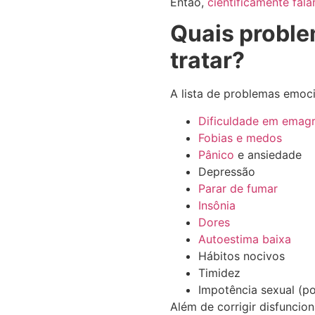
Então,
cientificamente fal
Quais proble
tratar?
A lista de problemas emoci
Dificuldade em emag
Fobias e medos
Pânico
e ansiedade
Depressão
Parar de fumar
Insônia
Dores
Autoestima baixa
Hábitos nocivos
Timidez
Impotência sexual (po
Além de corrigir disfunci