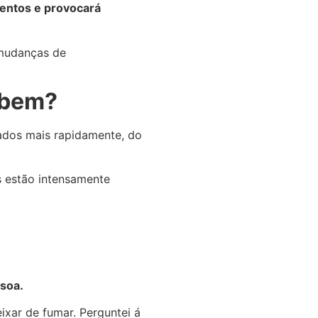
mentos e provocará
 mudanças de
o bem?
ados mais rapidamente, do
s estão intensamente
ssoa.
ixar de fumar. Perguntei á