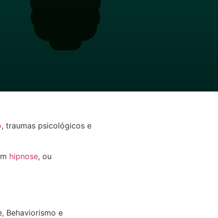
o
, traumas psicológicos e
com
hipnose
, ou
e, Behaviorismo e