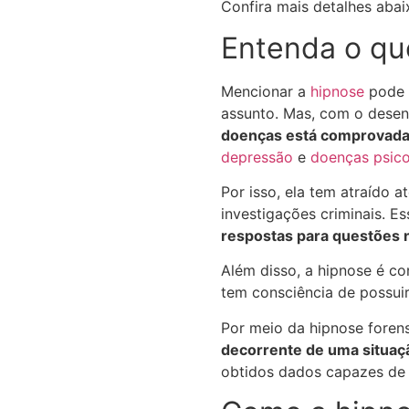
Confira mais detalhes abaix
Entenda o qu
Mencionar a
hipnose
pode g
assunto. Mas, com o desen
doenças está comprovad
depressão
e
doenças psic
Por isso, ela tem atraído 
investigações criminais. E
respostas para questões 
Além disso, a hipnose é co
tem consciência de possuir
Por meio da hipnose foren
decorrente de uma situaç
obtidos dados capazes de c