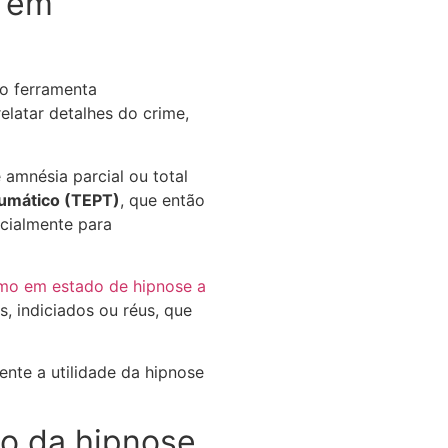
a em
mo ferramenta
latar detalhes do crime,
amnésia parcial ou total
aumático (TEPT)
, que então
cialmente para
o em estado de hipnose a
s, indiciados ou réus, que
nte a utilidade da hipnose
ão da hipnose