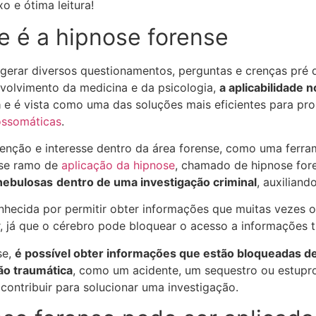
o e ótima leitura!
e é a hipnose forense
erar diversos questionamentos, perguntas e crenças pré d
volvimento da medicina e da psicologia,
a aplicabilidade 
a
e é vista como uma das soluções mais eficientes para p
ossomáticas
.
atenção e interesse dentro da área forense, como uma ferra
sse ramo de
aplicação da hipnose
, chamado de hipnose for
nebulosas
dentro de uma investigação criminal
, auxiliand
nhecida por permitir obter informações que muitas vezes o
, já que o cérebro pode bloquear o acesso a informações tr
se,
é possível obter informações que estão bloqueadas d
ão traumática
, como um acidente, um sequestro ou estupr
ontribuir para solucionar uma investigação.