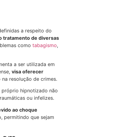
efinidas a respeito do
no tratamento de diversas
roblemas como
tabagismo
,
menta a ser utilizada em
ense,
visa oferecer
o na resolução de crimes.
 próprio hipnotizado não
aumáticas ou infelizes.
evido ao choque
o, permitindo que sejam