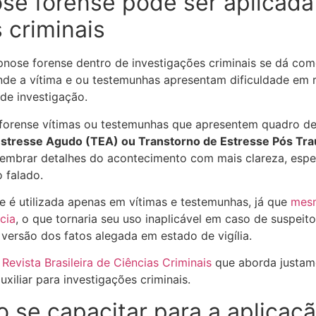
se forense pode ser aplicad
 criminais
ipnose forense dentro de investigações criminais se dá co
e a vítima e ou testemunhas apresentam dificuldade em re
de investigação.
forense vítimas ou testemunhas que apresentem quadro de 
Estresse Agudo (TEA) ou Transtorno de Estresse Pós Tr
embrar detalhes do acontecimento com mais clareza, espe
 falado.
e é utilizada apenas em vítimas e testemunhas, já que
mesm
cia
, o que tornaria seu uso inaplicável em caso de suspeito
ersão dos fatos alegada em estado de vigília.
a
Revista Brasileira de Ciências Criminais
que aborda justame
xiliar para investigações criminais.
 se capacitar para a aplicaç