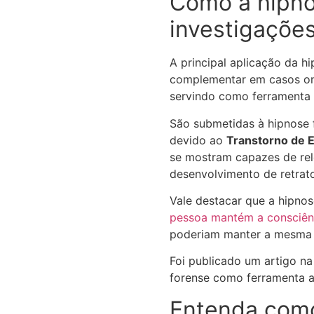
Como a hipno
investigações
A principal aplicação da h
complementar em casos ond
servindo como ferramenta 
São submetidas à hipnose 
devido ao
Transtorno de 
se mostram capazes de rel
desenvolvimento de retrato
Vale destacar que a hipnos
pessoa mantém a consciên
poderiam manter a mesma v
Foi publicado um artigo n
forense como ferramenta au
Entenda como