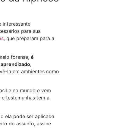
é interessante
essários para sua
os
, que preparam para a
meio forense,
é
 aprendizado
,
lvê-la em ambientes como
rasil e no mundo e vem
as e testemunhas tem a
o ela pode ser aplicada
ito do assunto, assine