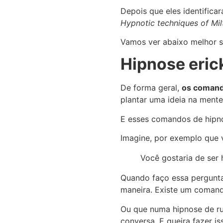
Depois que eles identifica
Hypnotic techniques of Mil
Vamos ver abaixo melhor 
Hipnose eri
De forma geral,
os comand
plantar uma ideia na ment
E esses comandos de hipno
Imagine, por exemplo que v
Você gostaria de ser 
Quando faço essa pergunta
maneira. Existe um comand
Ou que numa hipnose de ru
conversa. E queira fazer i