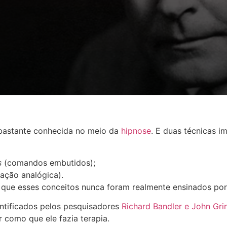
bastante conhecida no meio da
hipnose
. E d
uas técnicas i
s
(comandos embutidos);
ação analógica).
que esses conceitos nunca foram realmente ensinados por 
entificados pelos pesquisadores
Richard Bandler e John Gri
r como que ele fazia terapia.