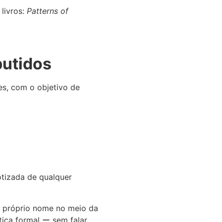
livros:
Patterns of
butidos
s, com o objetivo de
otizada de qualquer
o próprio nome no meio da
tica formal ー sem falar