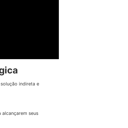
gica
olução indireta e
a alcançarem seus