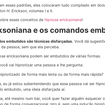
ram esses padrões, eles colocaram tudo compilado em dois 
ton H. Erickson
, volumes I e II.
sobre esses conceitos de
hipnose ericksoniana
!
cksoniana e os comandos em
os embutidos são técnicas disfarçadas.
Você dá sugestõe
e da pessoa, sem que ela perceba.
se ericksoniana podem ser embutidos de várias formas.
ocê vai hipnotizar uma pessoa e lhe pergunta:
hipnotizado de forma mais lenta ou de forma mais rápida?
, eu já estou subentendendo que essa pessoa vai ser hipn
o embutido, uma ideia disfarçada aí.
a, até mesmo num bar, você quer fazer alguém esquecer 
sso de forma conversacional. Isto é, sem uma indução hipnó