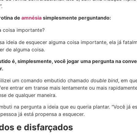
”.
rotina de
amnésia
simplesmente perguntando:
 coisa importante?
a ideia de esquecer alguma coisa importante, ela já fatal
er de alguma coisa.
ido é, simplesmente, você jogar uma pergunta na conve
r.
utilizei um comando embutido chamado
double bind
, em qu
efere entrar em transe mais lentamente ou mais rapidamen
nse de qualquer maneira.
uti na pergunta a ideia que eu queria plantar. “Você já 
 pessoa já está propensa a esquecer.
dos e disfarçados