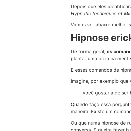
Depois que eles identifica
Hypnotic techniques of Mil
Vamos ver abaixo melhor 
Hipnose eri
De forma geral,
os comand
plantar uma ideia na ment
E esses comandos de hipno
Imagine, por exemplo que v
Você gostaria de ser 
Quando faço essa pergunta
maneira. Existe um comand
Ou que numa hipnose de ru
conversa. E queira fazer i