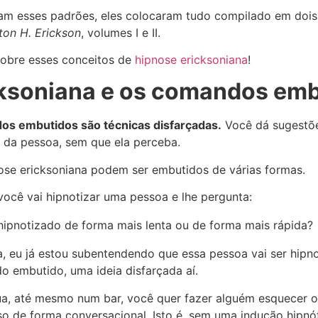
ram esses padrões, eles colocaram tudo compilado em dois 
ton H. Erickson
, volumes I e II.
sobre esses conceitos de
hipnose ericksoniana
!
cksoniana e os comandos em
os embutidos são técnicas disfarçadas.
Você dá sugestõe
e da pessoa, sem que ela perceba.
se ericksoniana podem ser embutidos de várias formas.
ocê vai hipnotizar uma pessoa e lhe pergunta:
hipnotizado de forma mais lenta ou de forma mais rápida?
, eu já estou subentendendo que essa pessoa vai ser hipn
o embutido, uma ideia disfarçada aí.
a, até mesmo num bar, você quer fazer alguém esquecer 
sso de forma conversacional. Isto é, sem uma indução hipnó