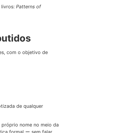
livros:
Patterns of
butidos
s, com o objetivo de
otizada de qualquer
o próprio nome no meio da
tica formal ー sem falar