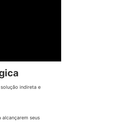
gica
olução indireta e
a alcançarem seus