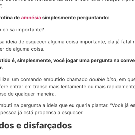
”.
rotina de
amnésia
simplesmente perguntando:
 coisa importante?
a ideia de esquecer alguma coisa importante, ela já fatal
er de alguma coisa.
ido é, simplesmente, você jogar uma pergunta na conve
r.
utilizei um comando embutido chamado
double bind
, em qu
efere entrar em transe mais lentamente ou mais rapidamen
nse de qualquer maneira.
uti na pergunta a ideia que eu queria plantar. “Você já 
 pessoa já está propensa a esquecer.
dos e disfarçados