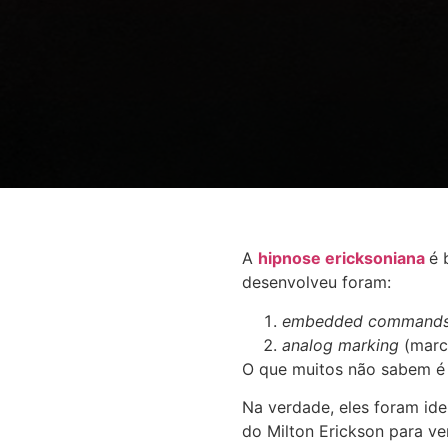
A
hipnose ericksoniana
é 
desenvolveu foram:
embedded command
analog marking
(marc
O que muitos não sabem é 
Na verdade, eles foram id
do Milton Erickson para ve