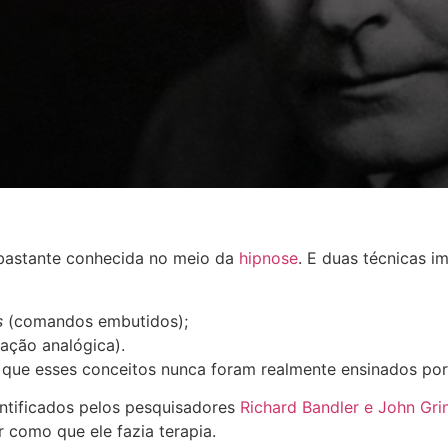
bastante conhecida no meio da
hipnose
. E d
uas técnicas i
s
(comandos embutidos);
ação analógica).
que esses conceitos nunca foram realmente ensinados por 
entificados pelos pesquisadores
Richard Bandler e John Gri
r como que ele fazia terapia.