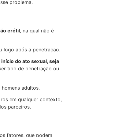
esse problema.
o erétil
, na qual não é
u logo após a penetração.
nício do ato sexual, seja
uer tipo de penetração ou
m homens adultos.
iros em qualquer contexto,
os parceiros.
os fatores, que podem