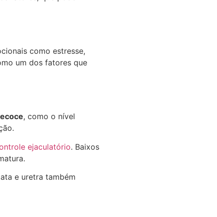
cionais como estresse,
mo um dos fatores que
recoce
, como o nível
ção.
ntrole ejaculatório
. Baixos
matura.
stata e uretra também