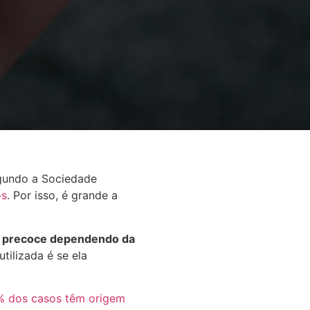
egundo a Sociedade
os
. Por isso, é grande a
da precoce dependendo da
tilizada é se ela
% dos casos têm origem