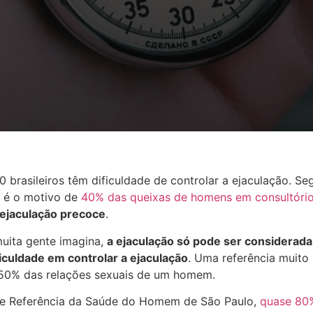
 brasileiros têm dificuldade de controlar a ejaculação. S
se é o motivo de
40% das queixas de homens em consultóri
 ejaculação precoce
.
muita gente imagina,
a ejaculação só pode ser considera
iculdade em controlar a ejaculação
. Uma referência muito u
50% das relações sexuais de um homem.
e Referência da Saúde do Homem de São Paulo,
quase 80