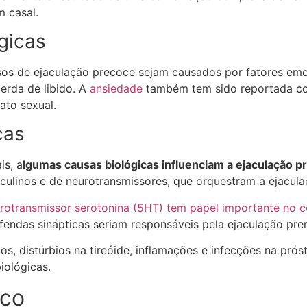
m casal.
gicas
sos de ejaculação precoce sejam causados por fatores emo
erda de libido. A
ansiedade
também tem sido reportada co
ato sexual.
cas
is, a
lgumas causas biológicas influenciam a ejaculação p
ulinos e de neurotransmissores, que orquestram a ejacula
rotransmissor serotonina (5HT) tem papel importante no co
fendas sinápticas seriam responsáveis pela ejaculação pre
cos, distúrbios na tireóide, inflamações e infecções na pró
iológicas.
sco