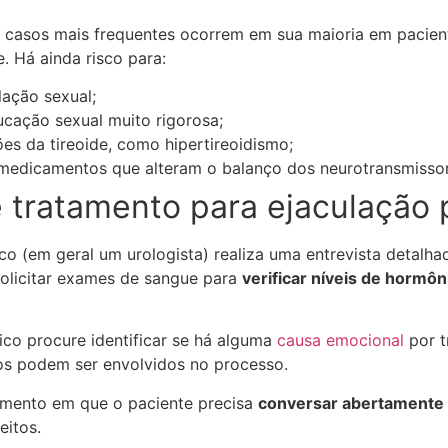
 casos mais frequentes ocorrem em sua maioria em pacien
. Há ainda risco para:
lação sexual;
ação sexual muito rigorosa;
s da tireoide, como hipertireoidismo;
medicamentos que alteram o balanço dos neurotransmissor
e tratamento para ejaculação
co (em geral um urologista) realiza uma entrevista detalha
solicitar exames de sangue para
verificar níveis de hormôn
o procure identificar se há alguma
causa emocional
por t
gos podem ser envolvidos no processo.
omento em que o paciente precisa
conversar abertamente
itos.