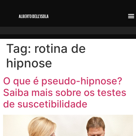
Tag:
rotina de
hipnose
O que é pseudo-hipnose?
Saiba mais sobre os testes
de suscetibilidade