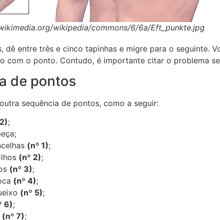
d.wikimedia.org/wikipedia/commons/6/6a/Eft_punkte.jpg
 dê entre três e cinco tapinhas e migre para o seguinte. 
do com o ponto. Contudo, é importante citar o problema s
a de pontos
utra sequência de pontos, como a seguir:
12)
;
eça;
ncelhas
(nº 1)
;
olhos
(nº 2)
;
hos
(nº 3)
;
boca
(nº 4)
;
ueixo
(nº 5)
;
º 6)
;
a
(nº 7)
;