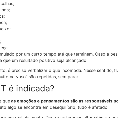
celhas;
lhos;
os;
oca;
ueixo;
;
eça.
mulado por um curto tempo até que terminem. Caso a pess
é que um resultado positivo seja alcançado.
to, é preciso verbalizar o que incomoda. Nesse sentido, 
muito nervoso” são repetidas, sem parar.
FT é indicada?
e que
as emoções e pensamentos são as responsáveis por 
uito algo se encontra em desequilíbrio, tudo é afetado.
por um realinhamento. Dentre as terapias alternativas, com