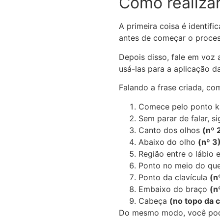
Como realiza
A primeira coisa é identif
antes de começar o proce
Depois disso, fale em voz 
usá-las para a aplicação d
Falando a frase criada, c
Comece pelo ponto k
Sem parar de falar, s
Canto dos olhos
(nº 
Abaixo do olho
(nº 3
Região entre o lábio 
Ponto no meio do qu
Ponto da clavícula
(n
Embaixo do braço
(n
Cabeça
(no topo da 
Do mesmo modo, você pod