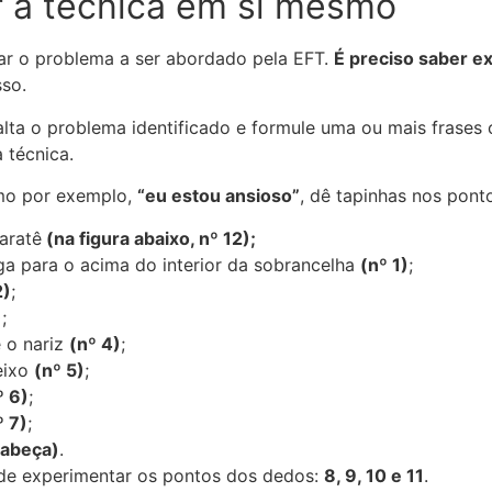
r a técnica em si mesmo
icar o problema a ser abordado pela EFT.
É preciso saber e
sso.
alta o problema identificado e formule uma ou mais frases 
a técnica.
omo por exemplo,
“eu estou ansioso”
, dê tapinhas nos pont
aratê
(na figura abaixo, nº 12);
iga para o acima do interior da sobrancelha
(nº 1)
;
2)
;
)
;
e o nariz
(nº 4)
;
eixo
(nº 5)
;
º 6)
;
º 7)
;
cabeça)
.
e experimentar os pontos dos dedos:
8, 9, 10 e 11
.