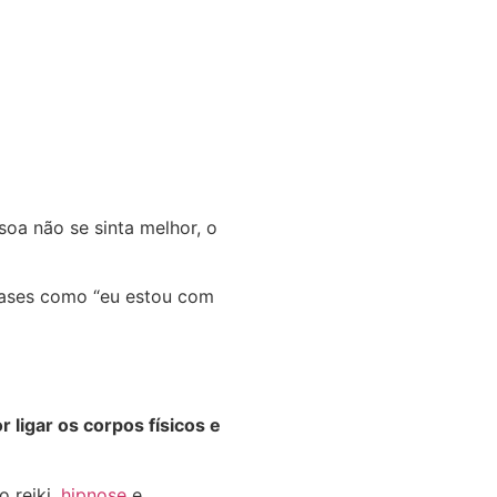
oa não se sinta melhor, o
frases como “eu estou com
ligar os corpos físicos e
o reiki,
hipnose
e