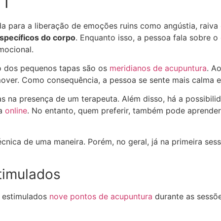
FT
da para a liberação de emoções ruins como angústia, raiva
specíficos do corpo
. Enquanto isso, a pessoa fala sobre o
mocional.
o dos pequenos tapas são os
meridianos de acupuntura
. A
mover. Como consequência, a pessoa se sente mais calma e
s na presença de um terapeuta. Além disso, há a possibili
ca
online
. No entanto, quem preferir, também pode aprender 
cnica de uma maneira. Porém, no geral, já na primeira sess
timulados
ão estimulados
nove pontos de acupuntura
durante as sessõe