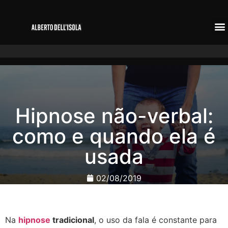
Hipnose não-verbal:
como e quando ela é
usada
02/08/2019
Na
hipnose
tradicional
, o uso da fala é constante para