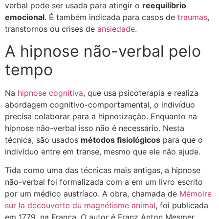
verbal pode ser usada para atingir o
reequilíbrio
emocional
. É também indicada para casos de
traumas
,
transtornos ou crises de
ansiedade
.
A hipnose não-verbal pelo
tempo
Na
hipnose cognitiva
, que usa psicoterapia e realiza
abordagem cognitivo-comportamental, o indivíduo
precisa colaborar para a hipnotização. Enquanto na
hipnose não-verbal isso não é necessário. Nesta
técnica, são usados
métodos fisiológicos
para que o
indivíduo entre em transe, mesmo que ele não ajude.
Tida como uma das técnicas mais antigas, a hipnose
não-verbal foi formalizada com a em um livro escrito
por um médico austríaco. A obra, chamada de
Mémoire
sur la découverte du magnétisme animal
, foi publicada
em 1779, na França. O autor é Franz Anton Mesmer.