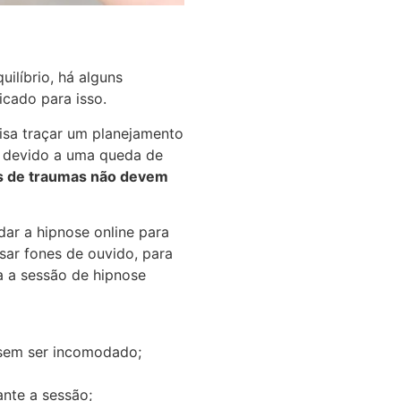
ilíbrio, há alguns
ficado para isso.
cisa traçar um planejamento
a devido a uma queda de
s de traumas não devem
ar a hipnose online para
usar fones de ouvido, para
ra a sessão de hipnose
r sem ser incomodado;
ante a sessão;