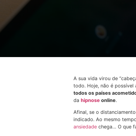
A sua vida virou de “cabe
todo. Hoje, não é possível 
todos os países acometid
da
hipnose
online
.
Afinal, se o distanciament
indicado. Ao mesmo tempo, 
ansiedade
chega… O que f