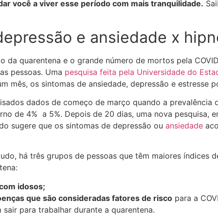
dar você a viver esse período com mais tranquilidade.
Sai
epressão e ansiedade x hipn
ão da quarentena e o grande número de mortos pela COVI
das pessoas. Uma
pesquisa feita pela Universidade do Esta
m mês, os sintomas de ansiedade, depressão e estresse 
alisados dados de começo de março quando a prevalência 
rno de 4% a 5%. Depois de 20 dias, uma nova pesquisa, e
estudo sugere que os sintomas de depressão ou
ansiedade
aco
udo, há três grupos de pessoas que têm maiores índices 
tena:
com idosos;
enças que são consideradas fatores de risco
para a COVI
sair para trabalhar durante a quarentena.