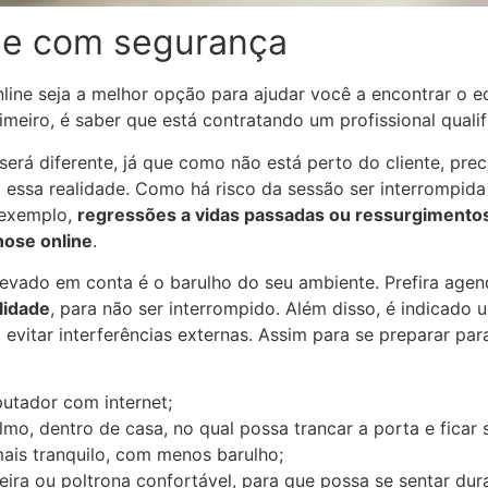
ne com segurança
ine seja a melhor opção para ajudar você a encontrar o equ
imeiro, é saber que está contratando um profissional quali
 será diferente, já que como não está perto do cliente, pre
 essa realidade. Como há risco da sessão ser interrompid
 exemplo,
regressões a vidas passadas ou ressurgimento
nose online
.
evado em conta é o barulho do seu ambiente. Prefira agend
lidade
, para não ser interrompido. Além disso, é indicado 
 evitar interferências externas. Assim para se preparar pa
utador com internet;
lmo, dentro de casa, no qual possa trancar a porta e fica
ais tranquilo, com menos barulho;
ira ou poltrona confortável, para que possa se sentar dur