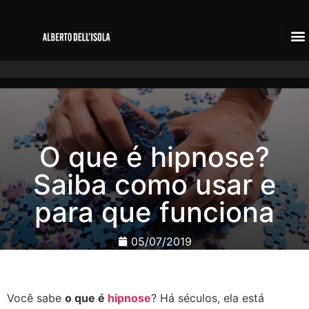
O que é hipnose?
Saiba como usar e
para que funciona
05/07/2019
Você sabe
o que é
hipnose
? Há séculos, ela está