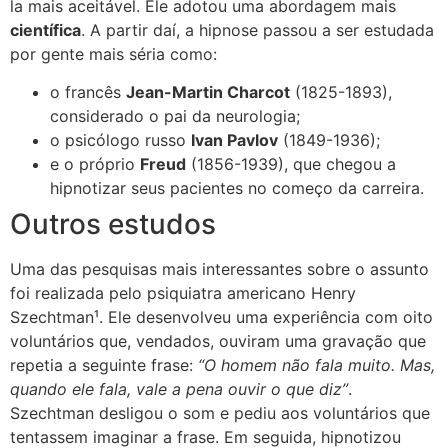
la mais aceitável. Ele adotou uma abordagem mais
científica
. A
partir daí, a hipnose passou a ser estudada
por gente mais séria como:
o francês
Jean-Martin Charcot
(1825-1893),
considerado o pai da neurologia;
o psicólogo russo
Ivan Pavlov
(1849-1936);
e o próprio
Freud
(1856-1939), que chegou a
hipnotizar seus pacientes no começo da carreira.
Outros estudos
Uma das pesquisas mais interessantes sobre o assunto
foi realizada pelo psiquiatra americano Henry
Szechtman¹. Ele desenvolveu uma experiência com oito
voluntários que, vendados, ouviram uma gravação que
repetia a seguinte frase:
“O homem não fala muito. Mas,
quando ele fala, vale a pena ouvir o que diz”
.
Szechtman desligou o som e pediu aos voluntários que
tentassem imaginar a frase. Em seguida, hipnotizou