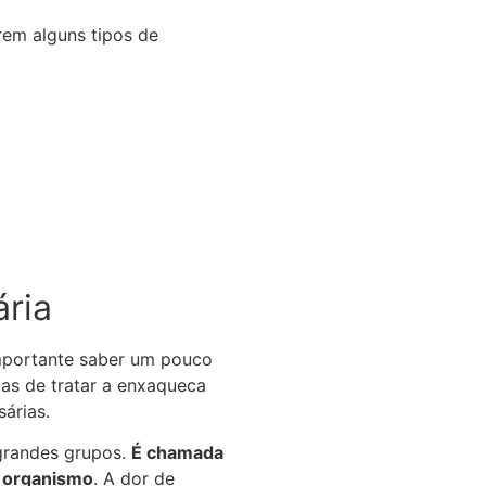
em alguns tipos de
ária
importante saber um pouco
mas de tratar a enxaqueca
sárias.
grandes grupos.
É chamada
o organismo
. A dor de