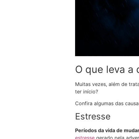
O que leva a
Muitas vezes, além de trat
ter início?
Confira algumas das causas
Estresse
Períodos da vida de mudan
estresse
gerado pela advers