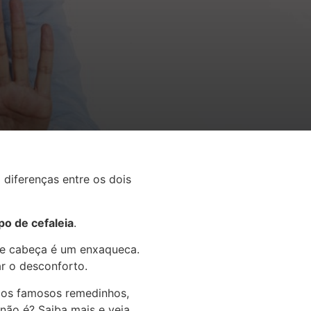
diferenças entre os dois
po de cefaleia
.
de cabeça é um enxaqueca.
ar o desconforto.
 dos famosos remedinhos,
 não é? Saiba mais e veja