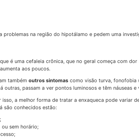
 a problemas na região do hipotálamo e pedem uma investi
 que é uma cefaleia crônica, que no geral começa com do
e aumenta aos poucos.
ntam também
outros sintomas
como visão turva, fonofobia 
 Já outras, passam a ver pontos luminosos e têm náuseas e 
r isso, a melhor forma de tratar a enxaqueca pode variar 
já são conhecidos estão:
;
a
ou sem horário;
xcesso;