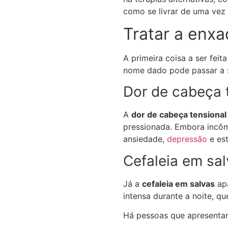
como se livrar de uma vez
Tratar a enx
A primeira coisa a ser fei
nome dado pode passar a se
Dor de cabeça 
A
dor de cabeça tensional
pressionada. Embora incô
ansiedade,
depressão
e es
Cefaleia em sa
Já a
cefaleia em salvas
apa
intensa durante a noite, 
Há pessoas que apresent