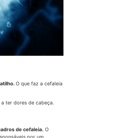
atilho.
O que faz a cefaleia
ê a ter dores de cabeça.
adros de cefaleia.
O
responsáveis por um