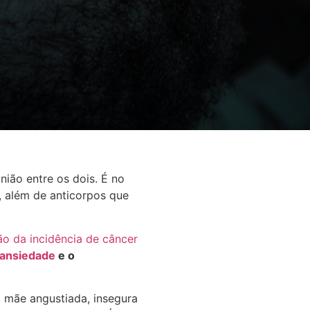
nião entre os dois. É no
, além de anticorpos que
ão da incidência de câncer
ansiedade
e o
a mãe angustiada, insegura