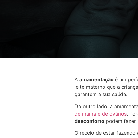
A
amamentação
é um perí
leite materno que a crianç
garantem a sua saúde.
Do outro lado, a amament
de mama e de ovários
. Po
desconforto
podem fazer 
O receio de estar fazendo 