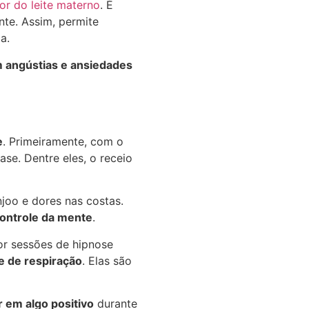
or do leite materno
. É
nte. Assim, permite
a.
m angústias e ansiedades
e
. Primeiramente, com o
se. Dentre eles, o receio
joo e dores nas costas.
ontrole da mente
.
or sessões de hipnose
e de respiração
. Elas são
r em algo positivo
durante