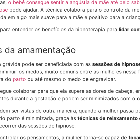
ras,
o bebê consegue sentir a angústia da mãe até pelo sab
ose
pode ajudar. A técnica colabora para o controle da me
ida em algo mais suave para a mãe e positivo para a crianç
a para entender os benefícios da hipnoterapia para
lidar co
es da amamentação
a grávida pode ser beneficiada com as
sessões de hipnos
 diminuir os medos, muito comuns entre as mulheres nessa fa
ra do
parto
ou até mesmo o medo de engravidar.
egue colaborar para que ela supere as dores de cabeça, en
entes durante a gestação e podem ser minimizados com o
c
m ser vistas de outra maneira, quando a mulher passa p
 do parto é minimizada, graça às
técnicas de relaxamento 
ecorrer das sessões de hipnose.
controlar os pensamentos, a mulher torna-se capaz de
foca