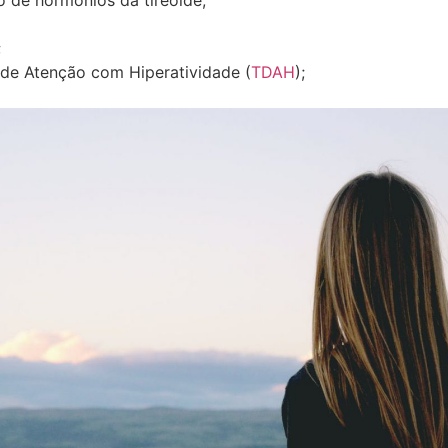
o de hormônios da tireoide;
;
 de Atenção com Hiperatividade (
TDAH
);