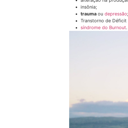
alteração na produçã
insônia;
trauma
ou
depressão
Transtorno de Déficit
síndrome do Burnout
.