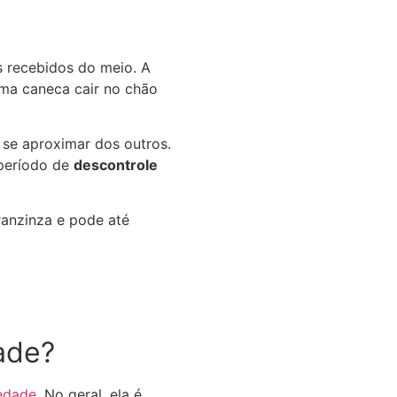
s recebidos do meio. A
uma caneca cair no chão
 se aproximar dos outros.
 período de
descontrole
ranzinza e pode até
dade?
edade
. No geral, ela é