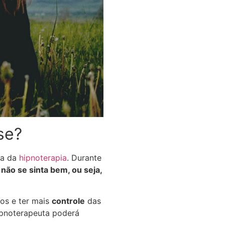
se?
da da
hipnoterapia
. Durante
não se sinta bem, ou seja,
tos e ter mais
controle
das
ipnoterapeuta poderá