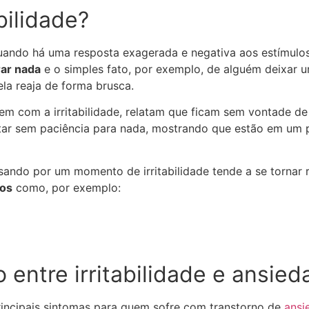
bilidade?
quando há uma resposta exagerada e negativa aos estímulo
rar nada
e o simples fato, por exemplo, de alguém deixar 
la reaja de forma brusca.
m com a irritabilidade, relatam que ficam sem vontade de
tar sem paciência para nada, mostrando que estão em um
ando por um momento de irritabilidade tende a se tornar 
cos
como, por exemplo:
o entre irritabilidade e ansie
principais sintomas para quem sofre com transtorno de
ansi