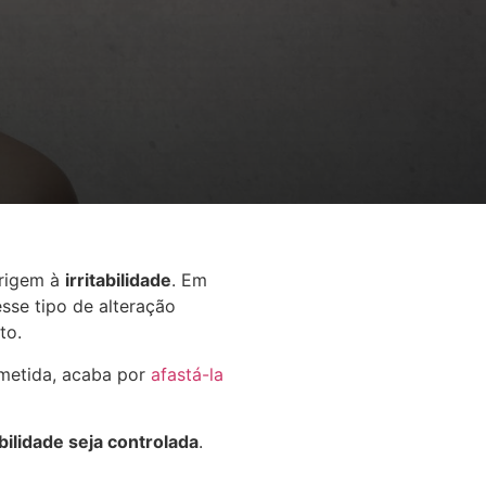
origem à
irritabilidade
. Em
sse tipo de alteração
rto.
ometida, acaba por
afastá-la
bilidade seja controlada
.
.