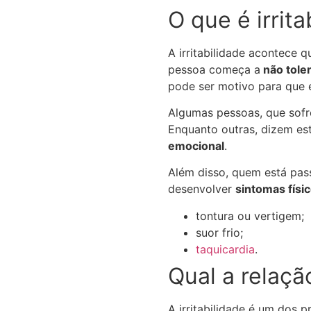
O que é irrita
A irritabilidade acontece 
pessoa começa a
não tole
pode ser motivo para que e
Algumas pessoas, que sofre
Enquanto outras, dizem es
emocional
.
Além disso, quem está pass
desenvolver
sintomas físi
tontura ou vertigem;
suor frio;
taquicardia
.
Qual a relaçã
A irritabilidade é um dos 